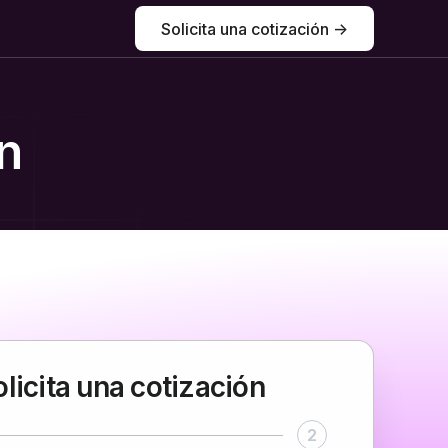
Solicita una cotización ->
a
ón
olicita una cotización
2