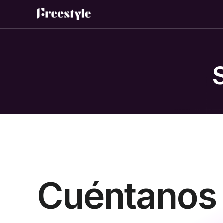
S
C
u
é
n
t
a
n
o
s