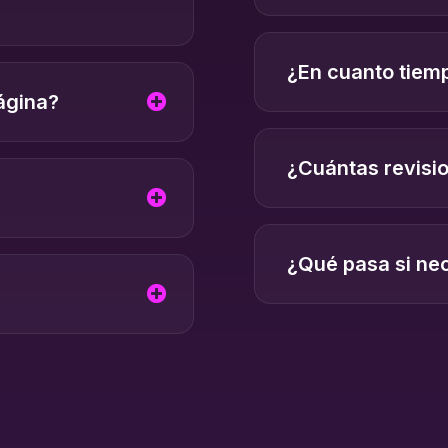
¿En cuanto tiemp
página?
¿Cuántas revisi
¿Qué pasa si nec