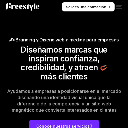
Solicita una cotización ->
✍ Branding y Diseño web a medida para empresas
D
i
s
e
ñ
a
m
o
s
m
a
r
c
a
s
q
u
e
i
n
s
p
i
r
a
n
c
o
n
f
i
a
n
z
a
,
c
r
e
d
i
b
i
l
i
d
a
d
,
y
a
t
r
a
e
n
m
á
s
c
l
i
e
n
t
e
s
Ayudamos a empresas a posicionarse en el mercado
diseñando una identidad visual única que la
diferencie de la competencia y un sitio web
magnético que convierta interesados en clientes
Conoce nuestros servicios